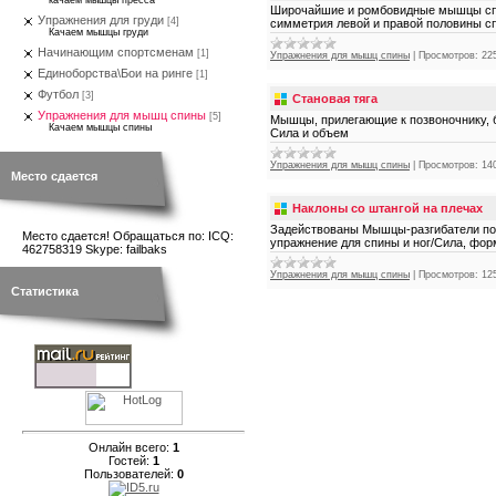
качаем мышцы пресса
Широчайшие и ромбовидные мышцы спин
Упражнения для груди
[4]
симметрия левой и правой половины с
Качаем мышцы груди
Начинающим спортсменам
[1]
Упражнения для мышц спины
|
Просмотров:
22
Единоборства\Бои на ринге
[1]
Футбол
[3]
Становая тяга
Упражнения для мышц спины
[5]
Мышцы, прилегающие к позвоночнику, б
Качаем мышцы спины
Сила и объем
Упражнения для мышц спины
|
Просмотров:
14
Место сдается
Наклоны со штангой на плечах
Задействованы Мышцы-разгибатели поз
Место сдается! Обращаться по: ICQ:
упражнение для спины и ног/Сила, фор
462758319 Skype: failbaks
Упражнения для мышц спины
|
Просмотров:
12
Статистика
Онлайн всего:
1
Гостей:
1
Пользователей:
0