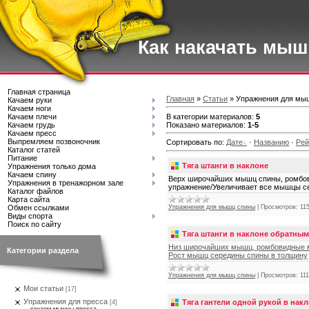
Как накачать мы
Главная страница
Главная
»
Статьи
» Упражнения для мы
Качаем руки
Качаем ноги
В категории материалов
:
5
Качаем плечи
Показано материалов
:
1-5
Качаем грудь
Качаем пресс
Выпремляем позвоночник
Сортировать по
:
Дате
·
Названию
·
Рей
Каталог статей
Питание
Тяга штанги в наклоне
Упражнения только дома
Качаем спину
Верх широчайших мышц спины, ромбов
Упражнения в тренажорном зале
упражнение/Увеличивает все мышцы с
Каталог файлов
Карта сайта
Упражнения для мышц спины
|
Просмотров:
11
Обмен ссылками
Виды спорта
Поиск по сайту
Тяга штанги в наклоне обратным
Низ широчайших мышц, ромбовидные м
Категории раздела
Рост мышц середины спины в толщину
Упражнения для мышц спины
|
Просмотров:
11
Мои статьи
[17]
Упражнения для пресса
Тяга гантели одной рукой в нак
[4]