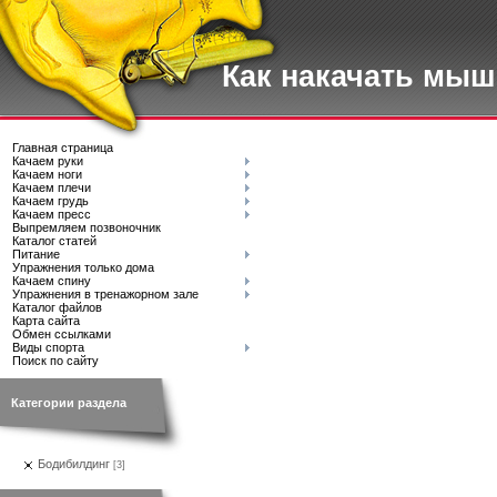
Как накачать мы
Главная страница
Качаем руки
Качаем ноги
Качаем плечи
Качаем грудь
Качаем пресс
Выпремляем позвоночник
Каталог статей
Питание
Упражнения только дома
Качаем спину
Упражнения в тренажорном зале
Каталог файлов
Карта сайта
Обмен ссылками
Виды спорта
Поиск по сайту
Категории раздела
Бодибилдинг
[3]