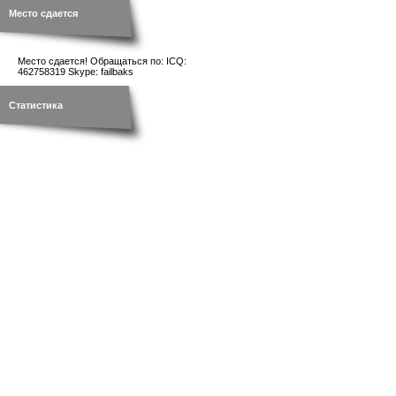
Место сдается
Место сдается! Обращаться по: ICQ:
462758319 Skype: failbaks
Статистика