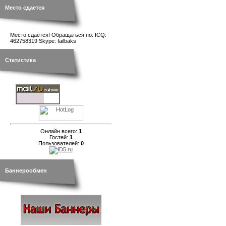
Место сдается
Место сдается! Обращаться по: ICQ:
462758319 Skype: failbaks
Статистика
Онлайн всего:
1
Гостей:
1
Пользователей:
0
Баннерообмен