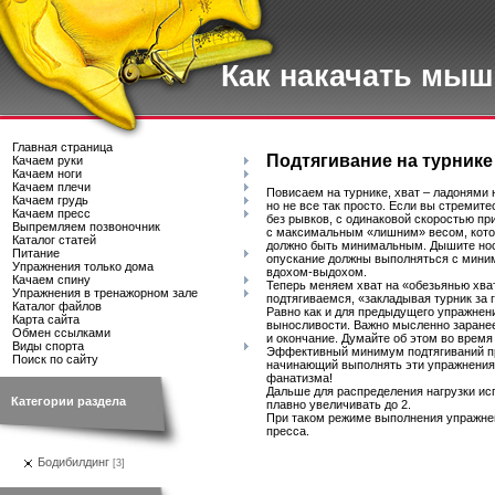
Как накачать мы
Главная страница
Подтягивание на турнике
Качаем руки
Качаем ноги
Качаем плечи
Повисаем на турнике, хват – ладонями н
Качаем грудь
но не все так просто. Если вы стреми
Качаем пресс
без рывков, с одинаковой скоростью пр
Выпремляем позвоночник
с максимальным «лишним» весом, кото
Каталог статей
должно быть минимальным. Дышите носо
Питание
опускание должны выполняться с мини
Упражнения только дома
вдохом-выдохом.
Качаем спину
Теперь меняем хват на «обезьянью хват
Упражнения в тренажорном зале
подтягиваемся, «закладывая турник за 
Каталог файлов
Равно как и для предыдущего упражнени
Карта сайта
выносливости. Важно мысленно заранее
Обмен ссылками
и окончание. Думайте об этом во врем
Виды спорта
Эффективный минимум подтягиваний при
Поиск по сайту
начинающий выполнять эти упражнения 
фанатизма!
Дальше для распределения нагрузки ис
Категории раздела
плавно увеличивать до 2.
При таком режиме выполнения упражнен
пресса.
Бодибилдинг
[3]