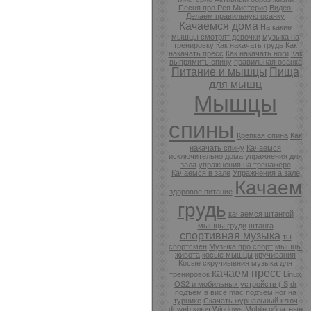
Песня про Рея Мистерио
Видео:
Делаем правильную осанку
Качаемся дома
На какие
мышцы смотрят девочки
музыка на
тренировку
Как накачать грудь
Как
накачать пресс
Как накачать ноги
Как
выпрямить спину
правильная осанка
Питание и мышцы
Пища
для мышц
Мышцы
спины
Крепкая спина
Как
накачать спину
Качаемся
исключительно дома
упражнения для
зала
упражнения на тренажере
Качаемся в зале
Упражнения а зале
Качаем
здоровое питание
грудь
качаемся штангой
мышцы груди
штанга
спортивная музыка
ты
спортсмен
Музыка про спорт
мышцы
живота
косые мышцы
кручивания
Косые скручиывния
музыка для
качаем пресс
тренировок
Linux
OS2 и мобильных устройств ( S
dr
подъем в висе
mac
подъем ног на
турнике
Скачать журнальный ключ
dr.web ключ
Windows Mobile
обратные