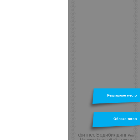
Рекламное место
Облако тегов
фитнес
Бодибилдинг
Рей
Мистерио
Активный образ жизни