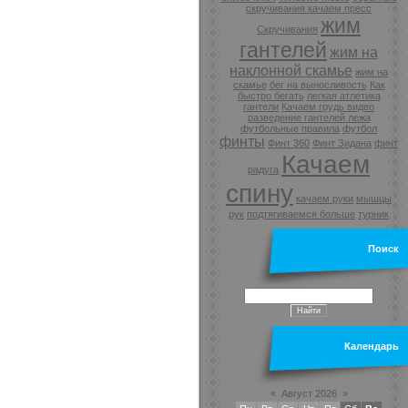
скручивания качаем пресс
жим
Скручивания
гантелей
жим на
наклонной скамье
жим на
скамье
бег на выносливость
Как
быстро бегать
легкая атлетика
гантели
Качаем грудь видео
разведение гантелей лежа
футбольные правила
футбол
финты
Финт 360
Финт Зидана
финт
Качаем
радуга
спину
качаем руки
мышцы
рук
подтягиваемся больше
турник
Поиск
Календарь
«
Август 2026
»