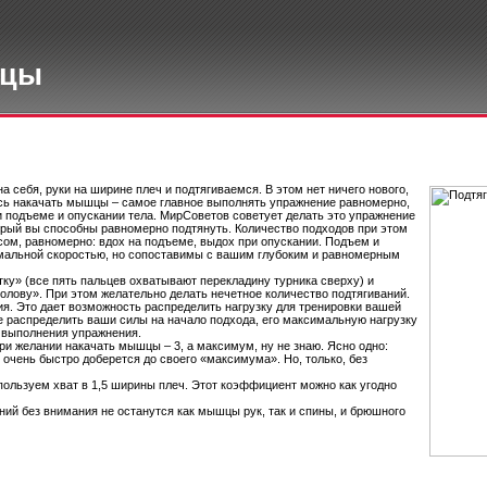
шцы
а себя, руки на ширине плеч и подтягиваемся. В этом нет ничего нового,
тесь накачать мышцы – самое главное выполнять упражнение равномерно,
и подъеме и опускании тела. МирСоветов советует делать это упражнение
рый вы способны равномерно подтянуть. Количество подходов при этом
м, равномерно: вдох на подъеме, выдох при опускании. Подъем и
мальной скоростью, но сопоставимы с вашим глубоким и равномерным
ку» (все пять пальцев охватывают перекладину турника сверху) и
голову». При этом желательно делать нечетное количество подтягиваний.
я. Это дает возможность распределить нагрузку для тренировки вашей
 распределить ваши силы на начало подхода, его максимальную нагрузку
я выполнения упражнения.
 желании накачать мышцы – 3, а максимум, ну не знаю. Ясно одно:
очень быстро доберется до своего «максимума». Но, только, без
пользуем хват в 1,5 ширины плеч. Этот коэффициент можно как угодно
ий без внимания не останутся как мышцы рук, так и спины, и брюшного