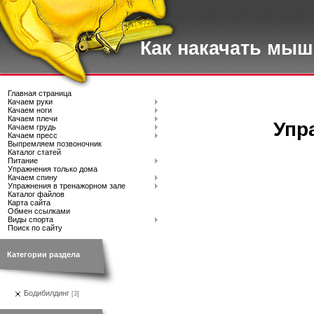
Как накачать мы
Главная страница
Качаем руки
Качаем ноги
Качаем плечи
Упр
Качаем грудь
Качаем пресс
Выпремляем позвоночник
Каталог статей
Питание
Упражнения только дома
Качаем спину
Упражнения в тренажорном зале
Каталог файлов
Карта сайта
Обмен ссылками
Виды спорта
Поиск по сайту
Категории раздела
Бодибилдинг
[3]