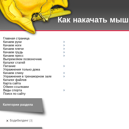
Как накачать мы
Главная страница
Качаем руки
Качаем ноги
Качаем плечи
Качаем грудь
Качаем пресс
Выпремляем позвоночник
Каталог статей
Питание
Упражнения только дома
Качаем спину
Упражнения в тренажорном зале
Каталог файлов
Карта сайта
Обмен ссылками
Виды спорта
Поиск по сайту
Категории раздела
Бодибилдинг
[3]