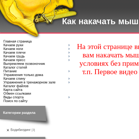
Как накачать мы
Главная страница
На этой странице 
Качаем руки
Качаем ноги
Качаем плечи
вам накачать мы
Качаем грудь
Качаем пресс
условиях без прим
Выпремляем позвоночник
Каталог статей
т.п. Первое виде
Питание
Упражнения только дома
Качаем спину
Упражнения в тренажорном зале
Каталог файлов
Карта сайта
Обмен ссылками
Виды спорта
Поиск по сайту
Категории раздела
Бодибилдинг
[3]