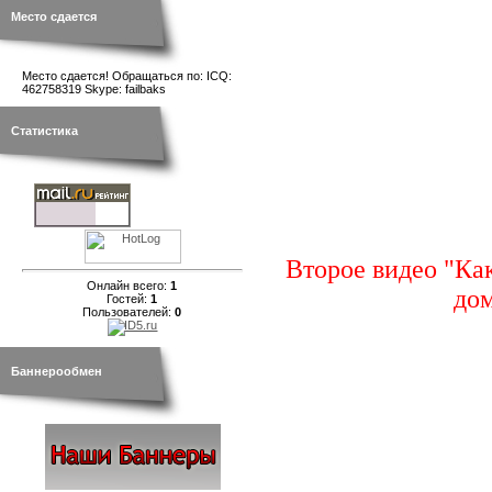
Место сдается
Место сдается! Обращаться по: ICQ:
462758319 Skype: failbaks
Статистика
Второе видео "Ка
Онлайн всего:
1
до
Гостей:
1
Пользователей:
0
Баннерообмен