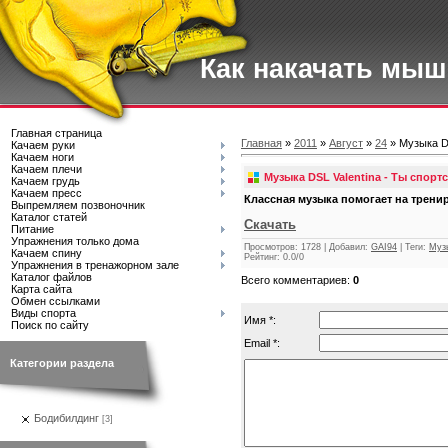
Как накачать мы
Главная страница
Главная
»
2011
»
Август
»
24
» Музыка DS
Качаем руки
Качаем ноги
Качаем плечи
Музыка DSL Valentina - Ты спорт
Качаем грудь
Качаем пресс
Классная музыка помогает на трени
Выпремляем позвоночник
Каталог статей
Скачать
Питание
Упражнения только дома
Просмотров
: 1728 |
Добавил
:
GAI94
|
Теги
:
Музы
Качаем спину
Рейтинг
:
0.0
/
0
Упражнения в тренажорном зале
Каталог файлов
Всего комментариев
:
0
Карта сайта
Обмен ссылками
Виды спорта
Имя *:
Поиск по сайту
Email *:
Категории раздела
Бодибилдинг
[3]