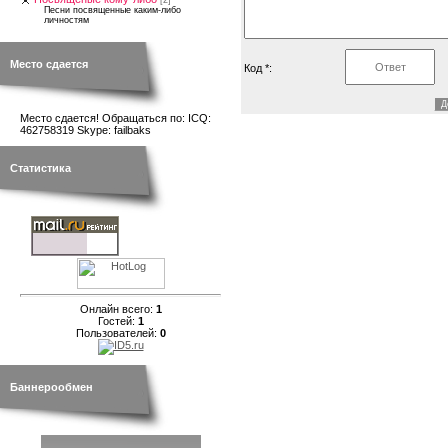
[2]
Песни посвященные каким-либо
личностям
Место сдается
Код *:
Место сдается! Обращаться по: ICQ:
462758319 Skype: failbaks
Статистика
Онлайн всего:
1
Гостей:
1
Пользователей:
0
Баннерообмен