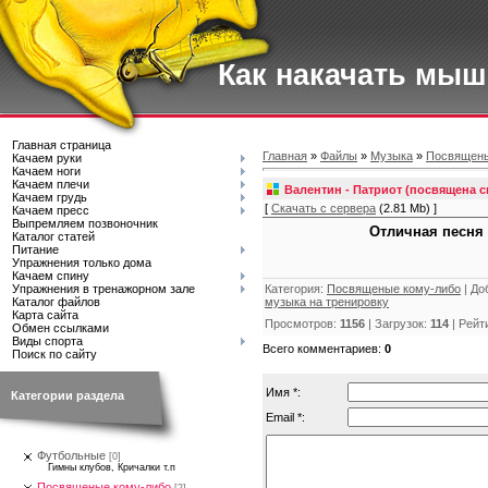
Как накачать мы
Главная страница
Главная
»
Файлы
»
Музыка
»
Посвящены
Качаем руки
Качаем ноги
Качаем плечи
Валентин - Патриот (посвящена с
Качаем грудь
[
Скачать с сервера
(2.81 Mb) ]
Качаем пресс
Выпремляем позвоночник
Отличная песня 
Каталог статей
Питание
Упражнения только дома
Качаем спину
Категория
:
Посвященые кому-либо
|
До
Упражнения в тренажорном зале
музыка на тренировку
Каталог файлов
Карта сайта
Просмотров
:
1156
|
Загрузок
:
114
|
Рейт
Обмен ссылками
Виды спорта
Всего комментариев
:
0
Поиск по сайту
Имя *:
Категории раздела
Email *:
Футбольные
[0]
Гимны клубов, Кричалки т.п
Посвященые кому-либо